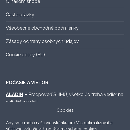
O našom shope
Časté otázky
Všeobecné obchodné podmienky
Zásady ochrany osobných údajov
Cookie policy (EU)
POČASIE A VIETOR
ALADIN
–
Predpoveď SHMÚ, všetko čo treba vedieť na
najbližšie 3 dni!
Cookies
WINDY.COM
–
Graficky vymakaná predpoveď s
množstvom možných nastavení.
Aby sme mohli našu webstránku pre Vás optimalizovať a
sústavne vylepšovať, používame súbory cookies.