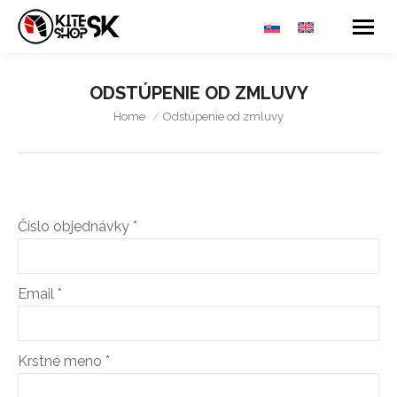
ODSTÚPENIE OD ZMLUVY
You are here:
Home
Odstúpenie od zmluvy
Číslo objednávky
*
Email
*
Email
Krstné meno
*
(repeat)
*