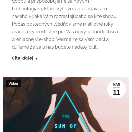
dobou a prispôsobujeme sa novým
technológiám, ktoré vyhovujú požiadávkam
našeho vďaka Vám rozrastajúceho sa kite shopu.
Počas posledných týždňov sme mali plné ruky
práce a vytvorili sme pre Vás nový, jednoduchší a
prehľadnejší e-shop. Veríme že sa Vám páči a
dúfame že sa u nás budete naďalej cítiť…
Čítaj ďalej
Video
MAR
11