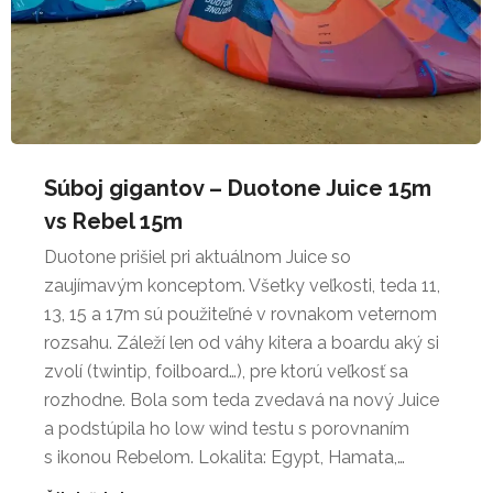
Súboj gigantov – Duotone Juice 15m
vs Rebel 15m
Duotone prišiel pri aktuálnom Juice so
zaujímavým konceptom. Všetky veľkosti, teda 11,
13, 15 a 17m sú použiteľné v rovnakom veternom
rozsahu. Záleží len od váhy kitera a boardu aký si
zvolí (twintip, foilboard…), pre ktorú veľkosť sa
rozhodne. Bola som teda zvedavá na nový Juice
a podstúpila ho low wind testu s porovnaním
s ikonou Rebelom. Lokalita: Egypt, Hamata,…