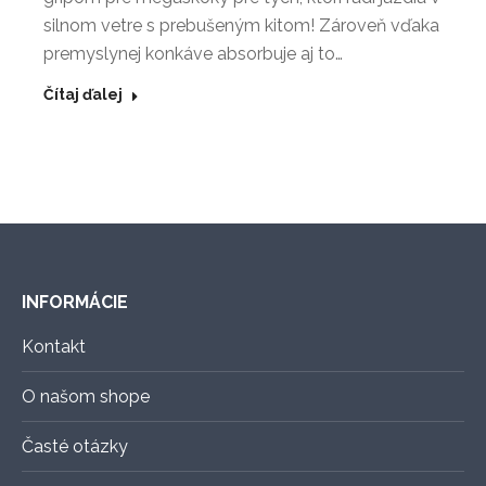
silnom vetre s prebušeným kitom! Zároveň vďaka
premyslynej konkáve absorbuje aj to…
Čítaj ďalej
INFORMÁCIE
Kontakt
O našom shope
Časté otázky