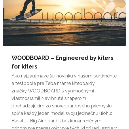
WOODBOARD – Engineered by kiters
for kiters
Ako najzaujímavejšiu novinku v našom sortimente
a testpoole pre Teba máme kiteboardy
značky WOODBOARD s vynimočnými
vlastnosťami! Navrhnuté shaperom
pochádzajúcim zo snowboardového priemyslu
spĺňa každý jeden model svoju jedinečnú úlohu:
Basalt – Big Air board s bezkonkurenčným
gripom pre megaskoky pre tých, ktorí radi jazdia v