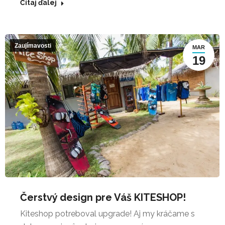
Čítaj ďalej
Zaujímavosti
MAR
19
Čerstvý design pre Váš KITESHOP!
Kiteshop potreboval upgrade! Aj my kráčame s