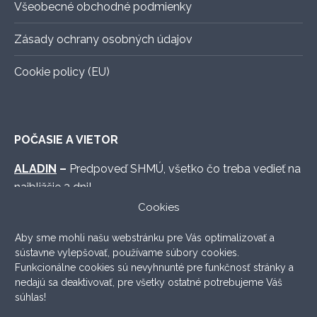
Všeobecné obchodné podmienky
Zásady ochrany osobných údajov
Cookie policy (EU)
POČASIE A VIETOR
ALADIN
–
Predpoveď SHMÚ, všetko čo treba vedieť na
najbližšie 3 dni!
Cookies
WINDY.COM
–
Graficky vymakaná predpoveď s
množstvom možných nastavení.
Aby sme mohli našu webstránku pre Vás optimalizovať a
sústavne vylepšovať, používame súbory cookies.
WINDFINDER
–
Lokálna prehľadná predpoveď, ktorá
Funkcionálne cookies sú nevyhnunté pre funkčnosť stránky a
väčšinou aj sedí.
nedajú sa deaktivovať, pre všetky ostatné potrebujeme Váš
súhlas!