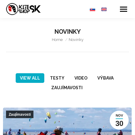
NOVINKY
You are here:
Home
Novinky
VIEW ALL
TESTY
VIDEO
VÝBAVA
ZAUJÍMAVOSTI
Zaujímavosti
NOV
30