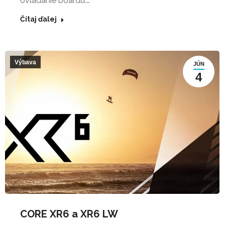
ovládanie boardu.…
Čítaj ďalej
Výbava
JÚN
4
CORE XR6 a XR6 LW