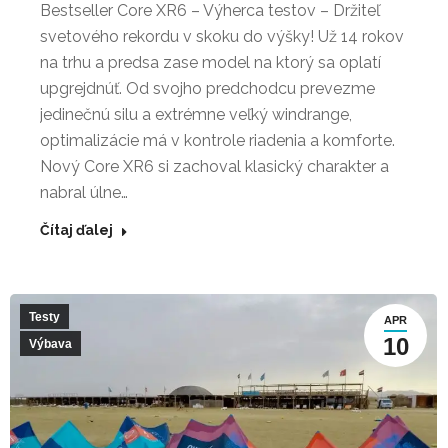
Bestseller Core XR6 – Výherca testov – Držiteľ
svetového rekordu v skoku do výšky! Už 14 rokov
na trhu a predsa zase model na ktorý sa oplatí
upgrejdnúť. Od svojho predchodcu prevezme
jedinečnú silu a extrémne veľký windrange,
optimalizácie má v kontrole riadenia a komforte.
Nový Core XR6 si zachoval klasický charakter a
nabral úlne…
Čítaj ďalej
Testy
APR
10
Výbava