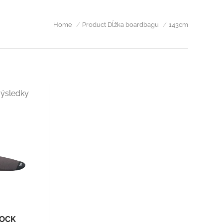
You are here:
Home
Product Dĺžka boardbagu
143cm
výsledky
SOCK