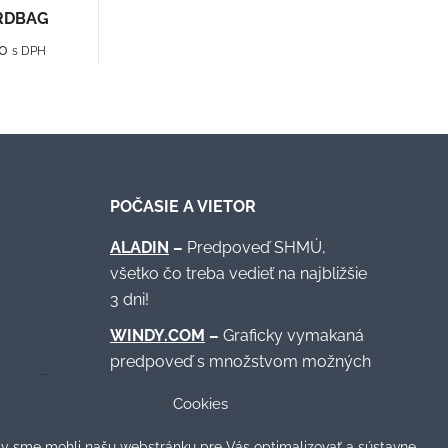
RDBAG
dná
Aktuálna
0
s DPH
cena
je:
0.
€29,40.
POČASIE A VIETOR
ALADIN
–
Predpoveď SHMÚ,
všetko čo treba vedieť na najbližšie
3 dni!
Helena Svedkova
vlado v
28/12/2024
04/11/2
WINDY.COM
–
Graficky vymakaná
predpoveď s množstvom možných
nastavení.
sú
Spokojna s vyberom
Super, ďakuje
Cookies
produktu.
ok.
WINDFINDER
–
Lokálna prehľadná
y sme mohli našu webstránku pre Vás optimalizovať a sústavne