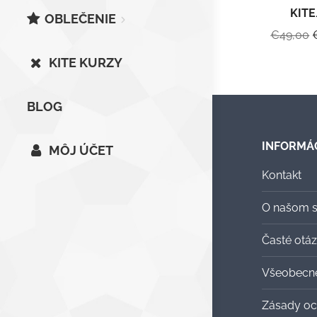
KIT
OBLEČENIE
€
49,00
KITE KURZY
b
BLOG
INFORMÁ
MÔJ ÚČET
Kontakt
O našom 
Časté otá
Všeobecn
Zásady oc