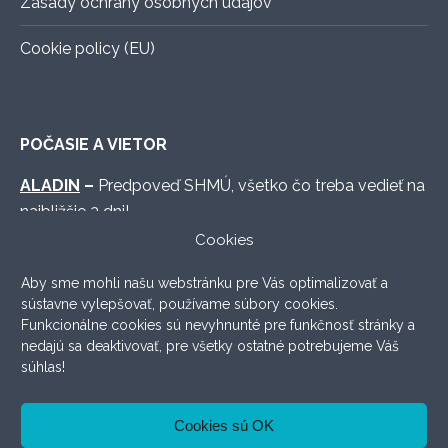
Zásady ochrany osobných údajov
Cookie policy (EU)
POČASIE A VIETOR
ALADIN
–
Predpoveď SHMÚ, všetko čo treba vedieť na
najbližšie 3 dni!
Cookies
WINDY.COM
–
Graficky vymakaná predpoveď s
množstvom možných nastavení.
Aby sme mohli našu webstránku pre Vás optimalizovať a
sústavne vylepšovať, používame súbory cookies.
WINDFINDER
–
Lokálna prehľadná predpoveď, ktorá
Funkcionálne cookies sú nevyhnunté pre funkčnosť stránky a
väčšinou aj sedí.
nedajú sa deaktivovať, pre všetky ostatné potrebujeme Váš
súhlas!
ODSTÚPENIE OD ZMLUVY
Cookies sú OK