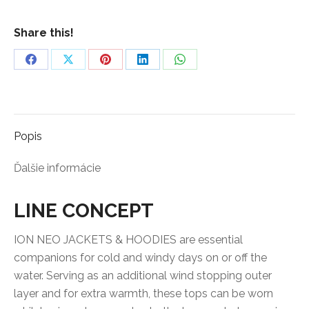
Share this!
Share
Share
Share
Share
Share
on
on
on
on
on
Facebook
X
Pinterest
LinkedIn
WhatsApp
Popis
Ďalšie informácie
LINE CONCEPT
ION NEO JACKETS & HOODIES are essential
companions for cold and windy days on or off the
water. Serving as an additional wind stopping outer
layer and for extra warmth, these tops can be worn