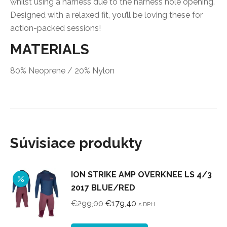
whilst using a harness due to the harness hole opening.
Designed with a relaxed fit, you’ll be loving these for
action-packed sessions!
MATERIALS
80% Neoprene / 20% Nylon
Súvisiace produkty
ION STRIKE AMP OVERKNEE LS 4/3
2017 BLUE/RED
Pôvodná
Aktuálna
€
299,00
€
179,40
s DPH
cena
cena