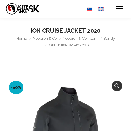
ION CRUISE JACKET 2020
You are here:
Home
Neoprén & Co
Neoprén & Co - páni
Bundy
ION Cruise Jacket 2020
-40%