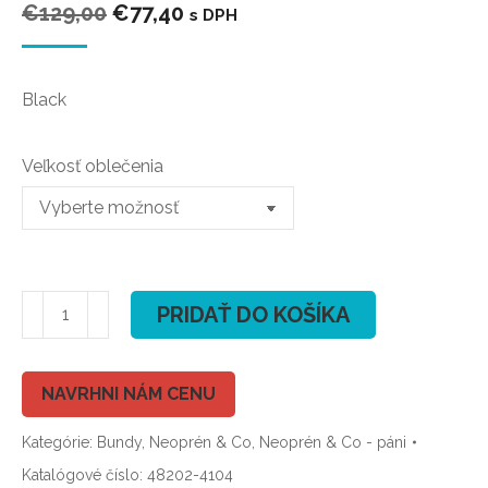
Pôvodná
Aktuálna
€
129,00
€
77,40
s DPH
cena
cena
bola:
je:
Black
€129,00.
€77,40.
Veľkosť oblečenia
množstvo
PRIDAŤ DO KOŠÍKA
ION
Cruise
Jacket
NAVRHNI NÁM CENU
2020
Kategórie:
Bundy
,
Neoprén & Co
,
Neoprén & Co - páni
Katalógové číslo:
48202-4104