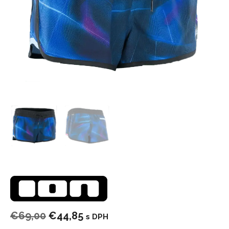
Pôvodná
Aktuálna
€
69,00
€
44,85
s DPH