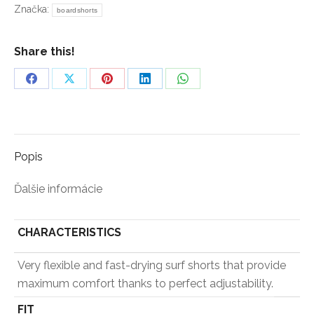
Značka:
boardshorts
Share this!
Share
Share
Share
Share
Share
on
on
on
on
on
Facebook
X
Pinterest
LinkedIn
WhatsApp
Popis
Ďalšie informácie
CHARACTERISTICS
Very flexible and fast-drying surf shorts that provide
maximum comfort thanks to perfect adjustability.
FIT