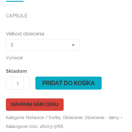
cena
cena
bola:
je:
CAPSULE
€69,00.
€44,85.
Veľkosť oblečenia
Vymazať
Skladom
množstvo
PRIDAŤ DO KOŠÍKA
ION
HOTSHORTS
TALLY
NAVRHNI NÁM CENU
CAPSULE
Kategórie:
Nohavice / Šortky
,
Oblečenie
,
Oblečenie - dámy
WMS
Katalógové číslo:
46203-5766