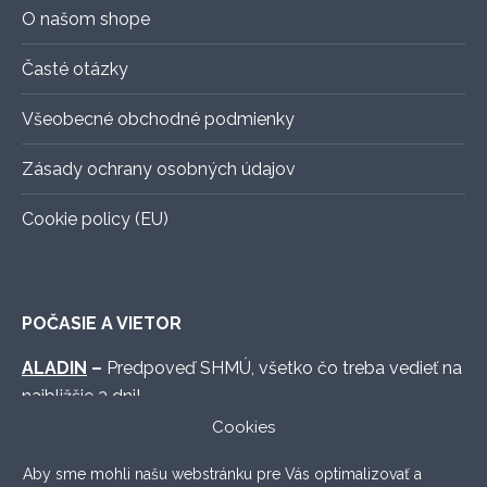
O našom shope
Časté otázky
Všeobecné obchodné podmienky
Zásady ochrany osobných údajov
Cookie policy (EU)
POČASIE A VIETOR
ALADIN
–
Predpoveď SHMÚ, všetko čo treba vedieť na
najbližšie 3 dni!
Cookies
WINDY.COM
–
Graficky vymakaná predpoveď s
množstvom možných nastavení.
Aby sme mohli našu webstránku pre Vás optimalizovať a