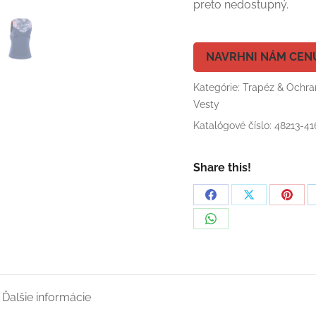
preto nedostupný.
NAVRHNI NÁM CEN
Kategórie:
Trapéz & Ochra
Vesty
Katalógové číslo:
48213-41
Share this!
Share
Share
Shar
on
on
on
Share
Facebook
X
Pinte
on
WhatsApp
Ďalšie informácie