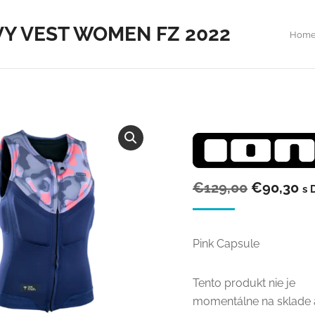
IVY VEST WOMEN FZ 2022
You 
Hom
Pôvodná
Ak
€
129,00
€
90,30
s 
cena
ce
bola:
je:
Pink Capsule
€129,00.
€9
Tento produkt nie je
momentálne na sklade 