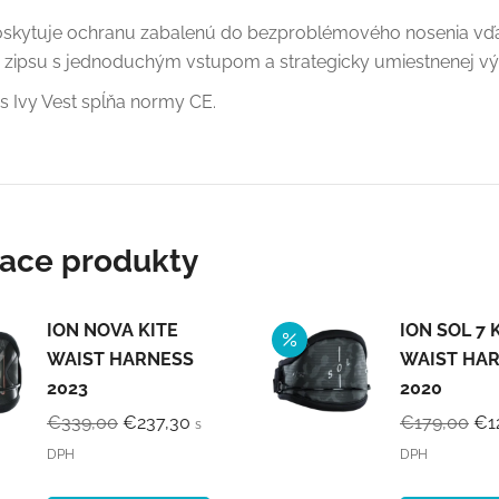
poskytuje ochranu zabalenú do bezproblémového nosenia vď
zipsu s jednoduchým vstupom a strategicky umiestnenej výp
s Ivy Vest spĺňa normy CE.
iace produkty
ION NOVA KITE
ION SOL 7 
WAIST HARNESS
WAIST HA
2023
2020
Pôvodná
Aktuálna
Pô
€
339,00
€
237,30
€
179,00
€
1
s
cena
cena
ce
DPH
DPH
bola:
je:
bol