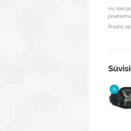
Ivy Vest 
prednému 
Predný zip
Súvis