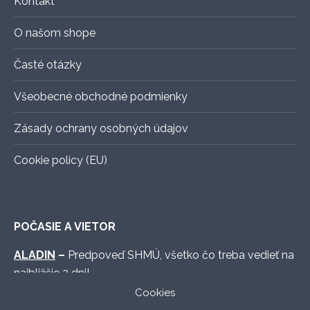
Kontakt
produktu.
O našom shope
Časté otázky
Všeobecné obchodné podmienky
Zásady ochrany osobných údajov
Cookie policy (EU)
POČASIE A VIETOR
ALADIN
–
Predpoveď SHMÚ, všetko čo treba vedieť na
najbližšie 3 dni!
Cookies
WINDY.COM
–
Graficky vymakaná predpoveď s