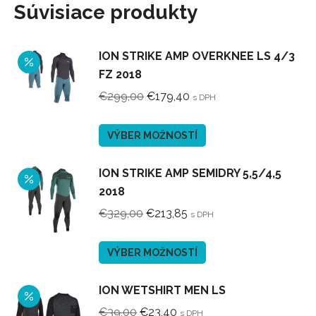
Súvisiace produkty
ION STRIKE AMP OVERKNEE LS 4/3
FZ 2018
Pôvodná
Aktuálna
€
299,00
€
179,40
s DPH
cena
cena
bola:
je:
Tento
VÝBER MOŽNOSTÍ
€299,00.
€179,40.
produkt
má
ION STRIKE AMP SEMIDRY 5,5/4,5
viacero
2018
variantov.
Pôvodná
Aktuálna
€
329,00
€
213,85
s DPH
Možnosti
cena
cena
si
bola:
je:
Tento
VÝBER MOŽNOSTÍ
môžete
€329,00.
€213,85.
produkt
vybrať
má
ION WETSHIRT MEN LS
na
viacero
Pôvodná
Aktuálna
€
39,00
€
23,40
s DPH
stránke