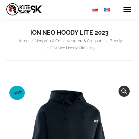
ION NEO HOODY LITE 2023
You are here:
Home
Neoprén & Co
Neoprén & Co - páni
Bundy
ION Neo Hoody Lite 2023
-40%