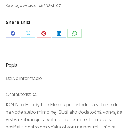
Katalógové číslo:
48232-4107
Share this!
Share
Share
Share
Share
Share
on
on
on
on
on
Facebook
X
Pinterest
LinkedIn
WhatsApp
Popis
Ďalšie informácie
Charakteristika
ION Neo Hoody Lite Men sú pre chladné a veterné dni
na vode alebo mimo nej. Slúži ako dodatočná vonkajšia
vrstva zabraňujúca vetru a pre extra teplo, môže sa
nosiť aj s postrojom vďaka otvoru na postroj. Hrúbka