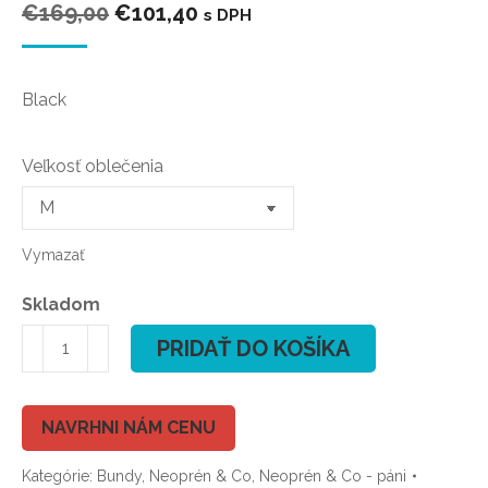
Pôvodná
Aktuálna
€
169,00
€
101,40
s DPH
cena
cena
bola:
je:
Black
€169,00.
€101,40.
Veľkosť oblečenia
Vymazať
Skladom
množstvo
PRIDAŤ DO KOŠÍKA
ION
Neo
Hoody
NAVRHNI NÁM CENU
Lite
Kategórie:
Bundy
,
Neoprén & Co
,
Neoprén & Co - páni
2023