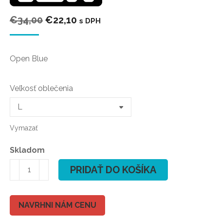
Pôvodná
Aktuálna
€
34,00
€
22,10
s DPH
cena
cena
bola:
je:
Open Blue
€34,00.
€22,10.
Veľkosť oblečenia
Vymazať
Skladom
množstvo
PRIDAŤ DO KOŠÍKA
ION
T-
Shirt
NAVRHNI NÁM CENU
Palm