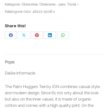
Kategórie:
Oblečenie
,
Oblečenie - páni
,
Tričká
Huggers
Shortsleeve
Katalógové číslo:
46222-5008.o
Share this!
Share
Share
Share
Share
Share
on
on
on
on
on
Facebook
X
Pinterest
LinkedIn
WhatsApp
Popis
Ďalšie informácie
The Palm Huggers Tee by ION combines casual style
and modern design. Since it’s not only about the look
but also on the inner values, it is made of organic
cotton and comes with a high quality print. On the