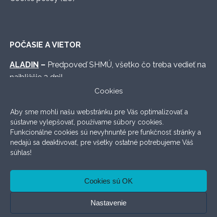
POČASIE A VIETOR
ALADIN
–
Predpoveď SHMÚ, všetko čo treba vedieť na
najbližšie 3 dni!
Cookies
WINDY.COM
–
Graficky vymakaná predpoveď s
množstvom možných nastavení.
Aby sme mohli našu webstránku pre Vás optimalizovať a
sústavne vylepšovať, používame súbory cookies.
WINDFINDER
–
Lokálna prehľadná predpoveď, ktorá
Funkcionálne cookies sú nevyhnunté pre funkčnosť stránky a
väčšinou aj sedí.
nedajú sa deaktivovať, pre všetky ostatné potrebujeme Váš
súhlas!
ODSTÚPENIE OD ZMLUVY
Cookies sú OK
Nastavenie
Copyright © 2026 KITESHOP.SK All rights reserved. Created
by
WEBIENTO
!