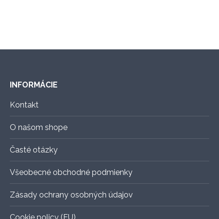
má
na
viacero
stránke
variantov.
produktu.
Možnosti
si
môžete
vybrať
INFORMÁCIE
na
stránke
Kontakt
produktu.
O našom shope
Časté otázky
Všeobecné obchodné podmienky
Zásady ochrany osobných údajov
Cookie policy (EU)