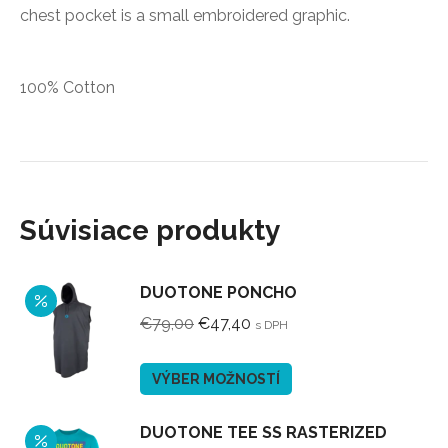
chest pocket is a small embroidered graphic.
100% Cotton
Súvisiace produkty
DUOTONE PONCHO
Pôvodná
Aktuálna
€
79,00
€
47,40
s DPH
cena
cena
bola:
je:
Tento
VÝBER MOŽNOSTÍ
€79,00.
€47,40.
produkt
má
DUOTONE TEE SS RASTERIZED