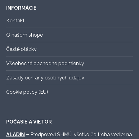
vybrať
INFORMÁCIE
na
stránke
Kontakt
produktu.
O našom shope
Časté otázky
Všeobecné obchodné podmienky
Zásady ochrany osobných údajov
Cookie policy (EU)
POČASIE A VIETOR
ALADIN
–
Predpoveď SHMÚ, všetko čo treba vedieť na