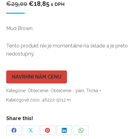
Pôvodná
Aktuálna
€
29,00
€
18,85
s DPH
cena
cena
bola:
je:
Mud Brown
€29,00.
€18,85.
Tento produkt nie je momentálne na sklade a je preto
nedostupný.
NAVRHNI NÁM CENU
Kategórie:
Oblečenie
,
Oblečenie - páni
,
Tričká
Katalógové číslo:
46222-5012.m
Share this!
Share
Share
Share
Share
Share