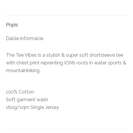
on
on
on
on
on
Facebook
X
Pinterest
LinkedIn
WhatsApp
Popis
Ďalšie informácie
The Tee Vibes is a stylish & super soft shortsleeve tee
with chest print reprenting ION’s roots in water sports &
mountainbiking.
100% Cotton
Soft garment wash
160g/sqm Single Jersey