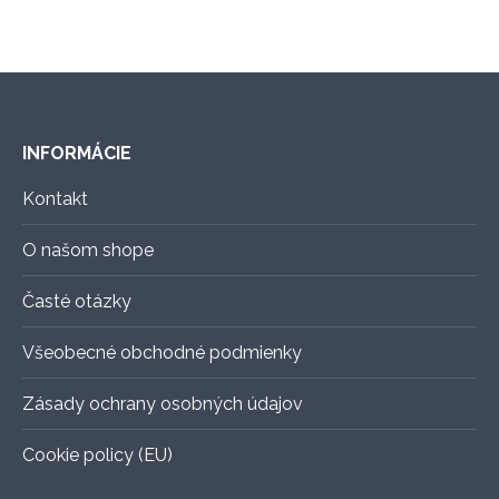
na
variantov.
stránke
Možnosti
produktu.
si
môžete
vybrať
INFORMÁCIE
na
stránke
Kontakt
produktu.
O našom shope
Časté otázky
Všeobecné obchodné podmienky
Zásady ochrany osobných údajov
Cookie policy (EU)