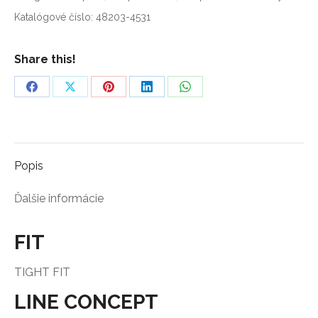
FZ
Katalógové číslo:
48203-4531
DL
2020
Share this!
Share
Share
Share
Share
Share
on
on
on
on
on
Facebook
X
Pinterest
LinkedIn
WhatsApp
Popis
Ďalšie informácie
FIT
TIGHT FIT
LINE CONCEPT