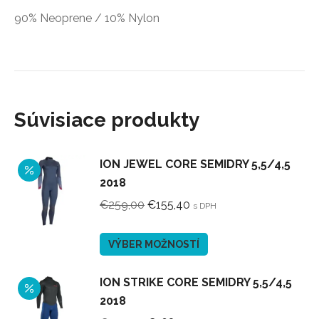
90% Neoprene / 10% Nylon
Súvisiace produkty
ION JEWEL CORE SEMIDRY 5,5/4,5
2018
Pôvodná
Aktuálna
€
259,00
€
155,40
s DPH
cena
cena
bola:
je:
Tento
VÝBER MOŽNOSTÍ
€259,00.
€155,40.
produkt
má
ION STRIKE CORE SEMIDRY 5,5/4,5
viacero
2018
variantov.