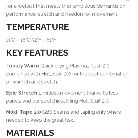
for a wetsuit that meets their ambitious demands on
performance, stretch and freedom of movement.
TEMPERATURE
11°C – 16°C 52°F – 61°F
KEY FEATURES
Toasty Warm
Quick drying Plasma_Plush 2.0
combined with Hot_Stuff 2.0 for the best combination
of warmth and stretch.
Epic Stretch
Limitless movement thanks to less
panels and our stretchiest lining Hot_Stuff 2.0.
Maki_Tape 2.0
GBS Seams and taping only where
needed to keep the great flex.
MATERIALS