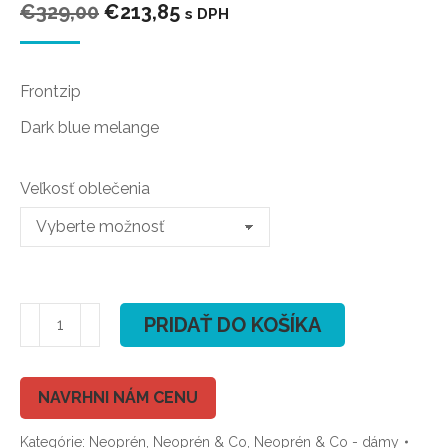
Pôvodná
Aktuálna
€
329,00
€
213,85
s DPH
cena
cena
bola:
je:
Frontzip
€329,00.
€213,85.
Dark blue melange
Veľkosť oblečenia
množstvo
PRIDAŤ DO KOŠÍKA
ION
Trinity
Amp
NAVRHNI NÁM CENU
Semidry
Kategórie:
Neoprén
,
Neoprén & Co
,
Neoprén & Co - dámy
4/3