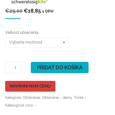
Pôvodná
Aktuálna
€
29,00
€
18,85
s DPH
cena
cena
bola:
je:
Veľkosť oblečenia
€29,00.
€18,85.
množstvo
PRIDAŤ DO KOŠÍKA
SchwerelosigKITE
Girls
Shirt
NAVRHNI NÁM CENU
|
Kategórie:
Oblečenie
,
Oblečenie - dámy
,
Tričká
Leuchtturm
Green
Katalógové číslo:
-