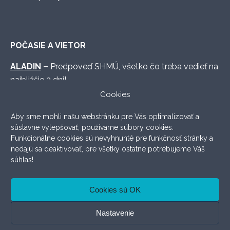
POČASIE A VIETOR
ALADIN
–
Predpoveď SHMÚ, všetko čo treba vedieť na
najbližšie 3 dni!
Cookies
WINDY.COM
–
Graficky vymakaná predpoveď s
množstvom možných nastavení.
Aby sme mohli našu webstránku pre Vás optimalizovať a
sústavne vylepšovať, používame súbory cookies.
WINDFINDER
–
Lokálna prehľadná predpoveď, ktorá
Funkcionálne cookies sú nevyhnunté pre funkčnosť stránky a
väčšinou aj sedí.
nedajú sa deaktivovať, pre všetky ostatné potrebujeme Váš
súhlas!
ODSTÚPENIE OD ZMLUVY
Cookies sú OK
Nastavenie
Copyright © 2026 KITESHOP.SK All rights reserved. Created
by
WEBIENTO
!