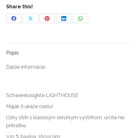
Share this!
Share
Share
Share
Share
Share
on
on
on
on
on
Facebook
X
Pinterest
LinkedIn
WhatsApp
Popis
Ďalšie informácie
Schwerelosigkite LIGHTHOUSE
Maják ti ukáže cestu!
Úzky strih s klasiským okrúhlym výstrihom, určite nie
prikrátke.
100 % bavlna, 160g/qm