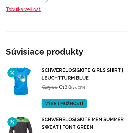
Tabuľka veľkostí
Súvisiace produkty
SCHWERELOSIGKITE GIRLS SHIRT |
LEUCHTTURM BLUE
Pôvodná
Aktuálna
€
29,00
€
18,85
s DPH
cena
cena
bola:
je:
Tento
VÝBER MOŽNOSTÍ
€29,00.
€18,85.
produkt
má
SCHWERELOSIGKITE MEN SUMMER
viacero
SWEAT | FONT GREEN