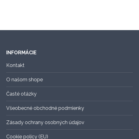
na
viacero
stránke
variantov.
produktu.
Možnosti
si
môžete
vybrať
INFORMÁCIE
na
stránke
Kontakt
produktu.
O našom shope
Časté otázky
Všeobecné obchodné podmienky
Zásady ochrany osobných údajov
Cookie policy (EU)