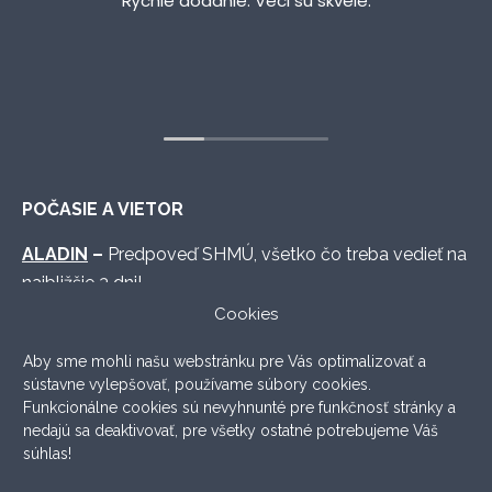
Rýchle dodanie. Veci sú skvele.
POČASIE A VIETOR
ALADIN
–
Predpoveď SHMÚ, všetko čo treba vedieť na
najbližšie 3 dni!
Cookies
WINDY.COM
–
Graficky vymakaná predpoveď s
množstvom možných nastavení.
Aby sme mohli našu webstránku pre Vás optimalizovať a
sústavne vylepšovať, používame súbory cookies.
WINDFINDER
–
Lokálna prehľadná predpoveď, ktorá
Funkcionálne cookies sú nevyhnunté pre funkčnosť stránky a
väčšinou aj sedí.
nedajú sa deaktivovať, pre všetky ostatné potrebujeme Váš
súhlas!