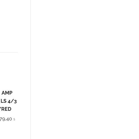
E AMP
LS 4/3
/RED
vodná
Aktuálna
79,40
s
na
cena
a:
je: