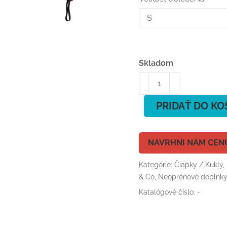
Skladom
množstvo
ION
Bommel
PRIDAŤ DO KO
Beanie
Red
NAVRHNI NÁM CEN
Kategórie:
Čiapky / Kukly
,
& Co
,
Neoprénové doplnk
Katalógové číslo:
-