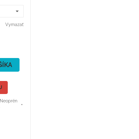
Vymazať
ŠÍKA
U
Neoprén
y