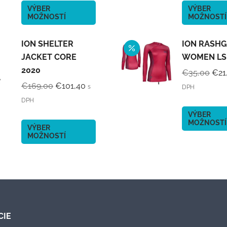
€329,00.
€213,85.
€2
Tento
VÝBER
VÝBER
MOŽNOSTÍ
MOŽNOSTÍ
produkt
má
ION SHELTER
ION RASH
viacero
JACKET CORE
WOMEN LS
variantov.
2020
Možnosti
Pôv
€
35,00
€
21
Pôvodná
Aktuálna
si
cen
€
169,00
€
101,40
s
DPH
cena
cena
môžete
bola
DPH
bola:
je:
vybrať
€35
VÝBER
MOŽNOSTÍ
€169,00.
€101,40.
na
Tento
VÝBER
MOŽNOSTÍ
stránke
produkt
produktu.
má
viacero
variantov.
Možnosti
si
CIE
môžete