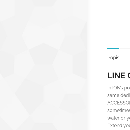
Popis
LINE
In ION’s p
same dedic
ACCESSORIE
sometimes 
water or y
Extend yo