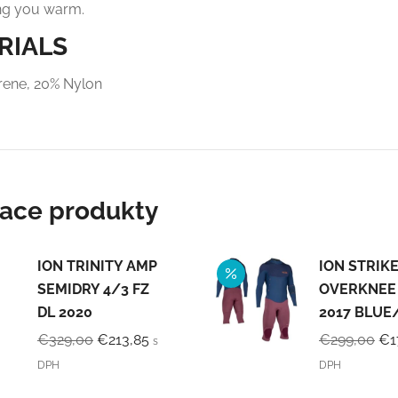
ng you warm.
RIALS
ene, 20% Nylon
iace produkty
ION TRINITY AMP
ION STRIK
SEMIDRY 4/3 FZ
OVERKNEE 
DL 2020
2017 BLUE
Pôvodná
Aktuálna
Pô
€
329,00
€
213,85
€
299,00
€
1
s
cena
cena
ce
DPH
DPH
bola:
je:
bol