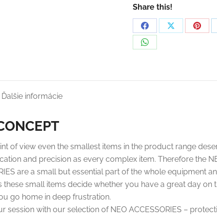
Share this!
Share
Share
Shar
on
on
on
Share
Facebook
X
Pinte
on
WhatsApp
Ďalšie informácie
 CONCEPT
oint of view even the smallest items in the product range dese
ation and precision as every complex item. Therefore the 
S are a small but essential part of the whole equipment a
these small items decide whether you have a great day on 
ou go home in deep frustration.
ur session with our selection of NEO ACCESSORIES – protect