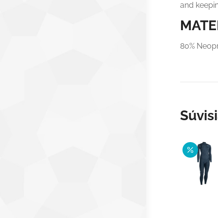
and keepi
MATE
80% Neopr
Súvis