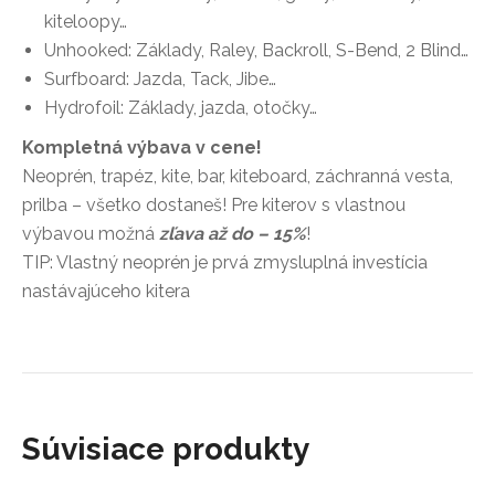
kiteloopy…
Unhooked:
Základy, Raley, Backroll, S-Bend, 2 Blind…
Surfboard:
Jazda, Tack, Jibe…
Hydrofoil:
Základy, jazda, otočky…
Kompletná výbava v cene!
Neoprén, trapéz, kite, bar, kiteboard, záchranná vesta,
prilba – všetko dostaneš! Pre kiterov s vlastnou
výbavou možná
zľava až do – 15%
!
TIP: Vlastný neoprén je prvá zmysluplná investícia
nastávajúceho kitera
Súvisiace produkty