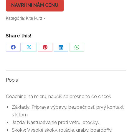
"FLEX"
NAVRHNI NÁM CENU
Kategória:
Kite kurz
Share this!
Share
Share
Share
Share
Share
on
on
on
on
on
Facebook
X
Pinterest
LinkedIn
WhatsApp
Popis
Coaching na mieru, naučíš sa presne to čo chceš
Základy:
Príprava výbavy, bezpečnosť, prvý kontakt
s kitom
Jazda:
Nastupávanie proti vetru, otočky…
Skoky:
Vysoké skoky, rotácie, graby, boardoffy,